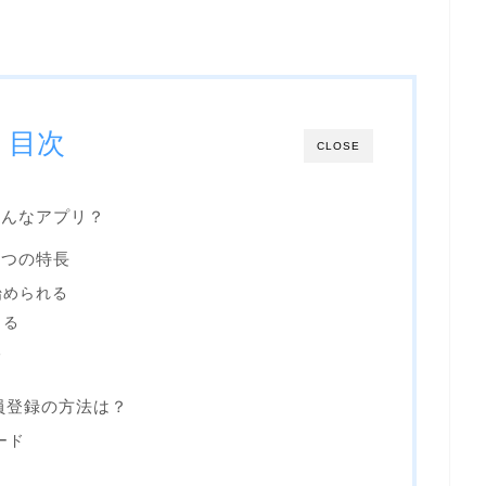
目次
CLOSE
gはどんなアプリ？
の３つの特長
始められる
きる
る
gの会員登録の方法は？
ード