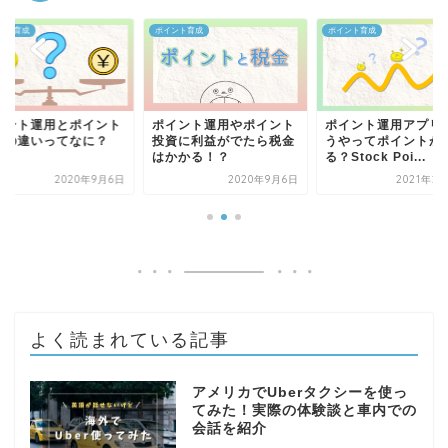
ント育成
ポイント育成
ポイント育成
イント運用とポイント
ポイント運用やポイント
ポイント運用アプリ
資の違いってなに？
投資に利益がでたら税金
うやってポイントが
はかかる！？
る？Stock Poi...
2020年9月6日
2020年9月6日
2021年2
よく読まれている記事
アメリカでUberタクシーを使っ
てみた！実際の体験談と車内での
会話を紹介