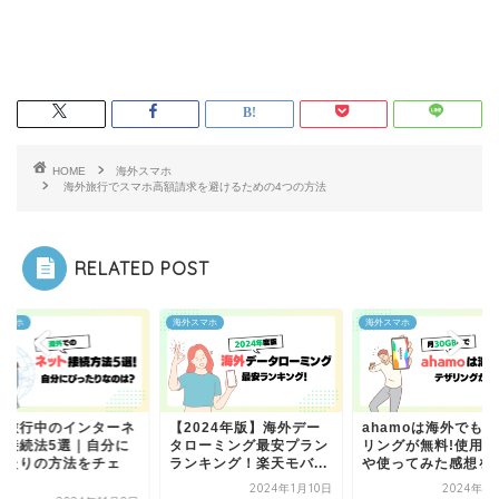
HOME
海外スマホ
海外旅行でスマホ高額請求を避けるための4つの方法
RELATED POST
スマホ
海外スマホ
海外スマホ
外旅行中のインターネ
【2024年版】海外デー
ahamoは海外でも
ト接続法5選｜自分に
タローミング最安プラン
リングが無料!使用方
ったりの方法をチェ
ランキング！楽天モバ...
や使ってみた感想を紹.
.
2024年1月10日
2024年1