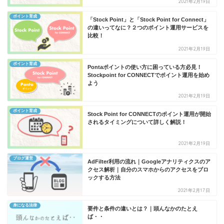
2021年2月19日
ポイント育成
「Stock Point」と「Stock Point for Connect」
の違いってなに？２つのポイント運用サービスを
比較！
2021年2月19日
ポイント育成
Pontaポイントの使い方に困っている方必見！
Stockpoint for CONNECTでポイント運用を始め
よう
2021年2月19日
ポイント育成
Stock Point for CONNECTのポイント運用が開始
されるタイミングについて詳しく解説！
2021年2月19日
ブログ運営
AdFilter利用の流れ｜Googleアナリティクスのア
クセス解析｜自分のスマホからのアクセスをブロ
ックする方法
2021年2月17日
身になる法律
要件と条件の違いとは？｜頭んなかのたとえ
ば・・