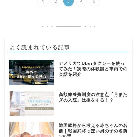
1
2
3
4
5
よく読まれている記事
アメリカでUberタクシーを使っ
てみた！実際の体験談と車内での
会話を紹介
高額療養費制度の注意点「月また
ぎの入院」は損をする！？
戦国武将から考える赤ちゃんの名
前｜戦国武将っぽい男の子の名前
100選