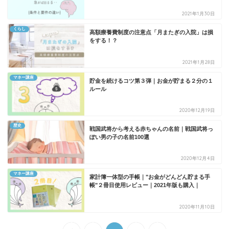
2021年1月30日
くらし
高額療養費制度の注意点「月またぎの入院」は損
をする！？
2021年1月28日
マネー講座
貯金を続けるコツ第３弾｜お金が貯まる２分の１
ルール
2020年12月19日
歴史
戦国武将から考える赤ちゃんの名前｜戦国武将っ
ぽい男の子の名前100選
2020年12月4日
マネー講座
家計簿一体型の手帳｜"お金がどんどん貯まる手
帳"２冊目使用レビュー｜2021年版も購入｜
2020年11月10日