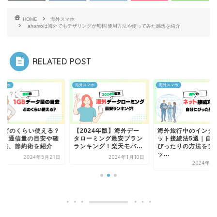
HOME
海外スマホ
ahamoは海外でもテザリングが無料!使用方法や使ってみた感想を紹介
RELATED POST
スマホ
海外スマホ
海外スマホ
GBどのくらい使える？
【2024年版】海外デー
海外旅行中のインタ
ータ通信量の目安や確
タローミング最安プラン
ット接続法5選｜自
方法、節約術を紹介
ランキング！楽天モバ...
ぴったりの方法をチ
ッ...
2024年5月21日
2024年1月10日
2024年1